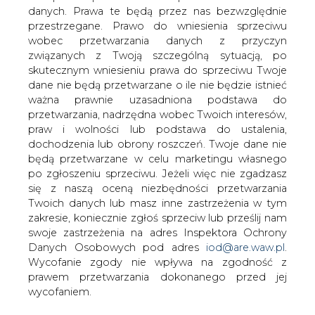
danych. Prawa te będą przez nas bezwzględnie
przestrzegane. Prawo do wniesienia sprzeciwu
Lotos zainstaluje w Warszawie
punkt tankowania wodoru
wobec przetwarzania danych z przyczyn
związanych z Twoją szczególną sytuacją, po
skutecznym wniesieniu prawa do sprzeciwu Twoje
dane nie będą przetwarzane o ile nie będzie istnieć
ważna prawnie uzasadniona podstawa do
przetwarzania, nadrzędna wobec Twoich interesów,
praw i wolności lub podstawa do ustalenia,
Lotos poinformował, że jeden z dwóch
dochodzenia lub obrony roszczeń. Twoje dane nie
punktów tankowania wodoru, które
będą przetwarzane w celu marketingu własnego
po zgłoszeniu sprzeciwu. Jeżeli więc nie zgadzasz
mają być uruchomione przez koncern do
się z naszą oceną niezbędności przetwarzania
końca 2021 r., zostanie zainstalowany
Twoich danych lub masz inne zastrzeżenia w tym
przy stacji paliw przy ulicy
zakresie, koniecznie zgłoś sprzeciw lub prześlij nam
Łopuszańskiej w Warszawie.
swoje zastrzeżenia na adres Inspektora Ochrony
Danych Osobowych pod adres
iod@are.waw.pl
.
Kolejny będzie funkcjonować w Gdańsku. Oba
Wycofanie zgody nie wpływa na zgodność z
stanowiska, razem z instalacją do oczyszczania i
prawem przetwarzania dokonanego przed jej
dystrybucji wodoru, tworzą projekt Pure H2, który w 20
wycofaniem.
proc. będzie opłacany ze środków unijnych. Umowę na
finansowanie inwestycji wartej 10 mln euro podpisano w