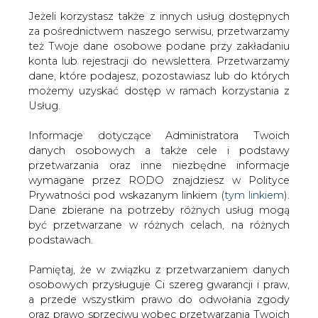
Jeżeli korzystasz także z innych usług dostępnych
za pośrednictwem naszego serwisu, przetwarzamy
też Twoje dane osobowe podane przy zakładaniu
konta lub rejestracji do newslettera. Przetwarzamy
Strona główna
/
WODÓR
/
Lotos zainstaluje w
dane, które podajesz, pozostawiasz lub do których
Warszawie punkt tankowania wodoru
możemy uzyskać dostęp w ramach korzystania z
Usług.
2019-01-28 00:00
drukuj
Informacje dotyczące Administratora Twoich
skomentuj
danych osobowych a także cele i podstawy
udostępnij
:
przetwarzania oraz inne niezbędne informacje
wymagane przez RODO znajdziesz w Polityce
Prywatności pod wskazanym linkiem (
tym linkiem
).
Dane zbierane na potrzeby różnych usług mogą
być przetwarzane w różnych celach, na różnych
podstawach.
Pamiętaj, że w związku z przetwarzaniem danych
osobowych przysługuje Ci szereg gwarancji i praw,
a przede wszystkim prawo do odwołania zgody
oraz prawo sprzeciwu wobec przetwarzania Twoich