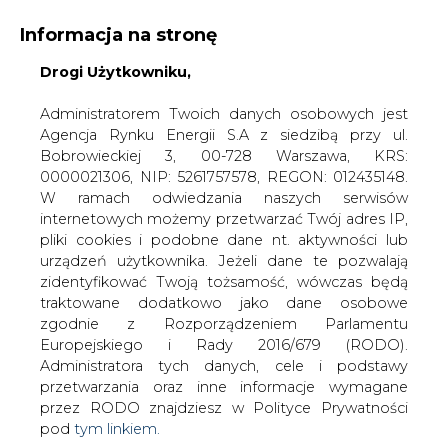
Informacja na stronę
Drogi Użytkowniku,
KONTAKT:
REDAKCJA@CIRE.PL
WYDAWCA PORTALU:
Administratorem Twoich danych osobowych jest
Agencja Rynku Energii S.A z siedzibą przy ul.
A
A
A
WIELKOŚĆ TEKSTU
WYSOKI KONTRAST
Bobrowieckiej 3, 00-728 Warszawa, KRS:
0000021306, NIP: 5261757578, REGON: 012435148.
ZALOGUJ SIĘ
W ramach odwiedzania naszych serwisów
internetowych możemy przetwarzać Twój adres IP,
pliki cookies i podobne dane nt. aktywności lub
urządzeń użytkownika. Jeżeli dane te pozwalają
zidentyfikować Twoją tożsamość, wówczas będą
traktowane dodatkowo jako dane osobowe
zgodnie z Rozporządzeniem Parlamentu
Europejskiego i Rady 2016/679 (RODO).
Administratora tych danych, cele i podstawy
przetwarzania oraz inne informacje wymagane
przez RODO znajdziesz w Polityce Prywatności
pod
tym linkiem.
WŁĄCZ CIRE.TV