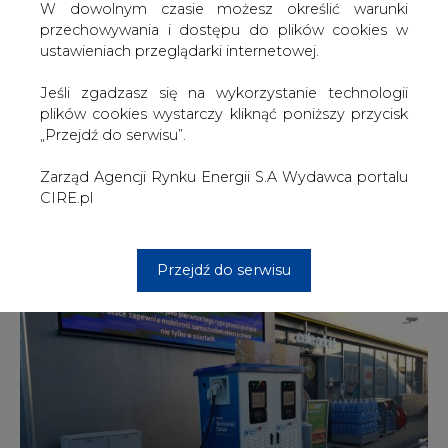
W dowolnym czasie możesz określić warunki
grudniu podczas Szczytu Klimatycznego COP24 w
przechowywania i dostępu do plików cookies w
Katowicach.
ustawieniach przeglądarki internetowej.
Jesienią Lotos uruchomił sieć ładowania pojazdów
Jeśli zgadzasz się na wykorzystanie technologii
elektrycznych na autostradach A1 i A2 między Warszawą a
plików cookies wystarczy kliknąć poniższy przycisk
Trójmiastem. Na trasie tzw. Niebieskiego Szlaku
„Przejdź do serwisu”.
udostępniono 12 stacji ładowania EV. Jedna z ładowarek
znajduje się na wspomnianej wyżej stacji paliw
Zarząd Agencji Rynku Energii S.A Wydawca portalu
zlokalizowanej przy ul. Łopuszańskiej 29 w Warszawie, 4
CIRE.pl
km od Lotniska Chopina. Koncern z Gdańska informuje,
że to najnowocześniejsza stacja, jaką zarządza spółka
Lotos Paliwa.
Przejdź do serwisu