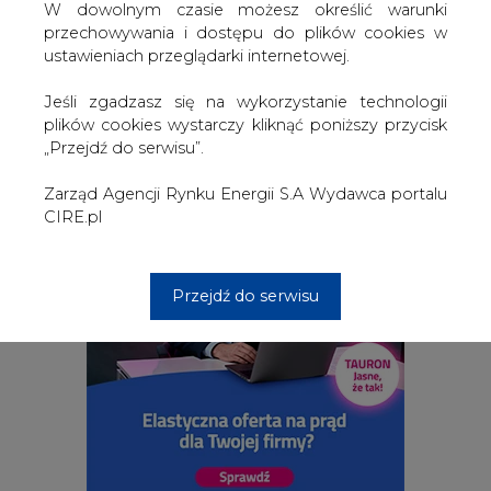
W dowolnym czasie możesz określić warunki
przechowywania i dostępu do plików cookies w
ustawieniach przeglądarki internetowej.
2026-08-06 18:00
Jeśli zgadzasz się na wykorzystanie technologii
Bartosz Krysta odchodzi z Zarządu Enea i
wchodzi do Zarządu Polimex Mostostal
plików cookies wystarczy kliknąć poniższy przycisk
„Przejdź do serwisu”.
Zarząd Agencji Rynku Energii S.A Wydawca portalu
CIRE.pl
Przejdź do serwisu