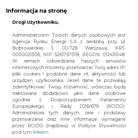
Informacja na stronę
Drogi Użytkowniku,
KONTAKT:
REDAKCJA@CIRE.PL
WYDAWCA PORTALU:
Administratorem Twoich danych osobowych jest
Agencja Rynku Energii S.A z siedzibą przy ul.
A
A
A
WIELKOŚĆ TEKSTU
WYSOKI KONTRAST
Bobrowieckiej 3, 00-728 Warszawa, KRS:
0000021306, NIP: 5261757578, REGON: 012435148.
ZALOGUJ SIĘ
W ramach odwiedzania naszych serwisów
internetowych możemy przetwarzać Twój adres IP,
pliki cookies i podobne dane nt. aktywności lub
urządzeń użytkownika. Jeżeli dane te pozwalają
zidentyfikować Twoją tożsamość, wówczas będą
traktowane dodatkowo jako dane osobowe
zgodnie z Rozporządzeniem Parlamentu
Europejskiego i Rady 2016/679 (RODO).
Administratora tych danych, cele i podstawy
przetwarzania oraz inne informacje wymagane
przez RODO znajdziesz w Polityce Prywatności
pod
tym linkiem.
WŁĄCZ CIRE.TV