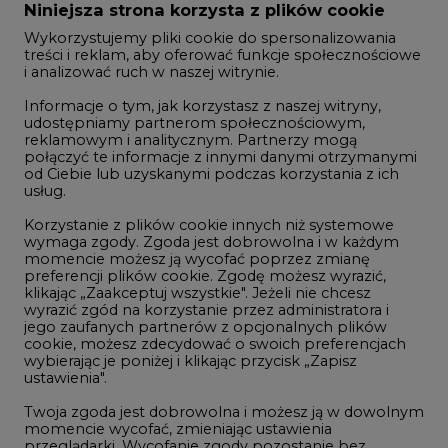
Zmiany kadrowe na rynku
Niniejsza strona korzysta z plików cookie
Wykorzystujemy pliki cookie do spersonalizowania
Studio CIRE
treści i reklam, aby oferować funkcje społecznościowe
i analizować ruch w naszej witrynie.
Rozmowy o energetyce
Informacje o tym, jak korzystasz z naszej witryny,
Gospodarka
udostępniamy partnerom społecznościowym,
Geopolityka
reklamowym i analitycznym. Partnerzy mogą
połączyć te informacje z innymi danymi otrzymanymi
LTE450
od Ciebie lub uzyskanymi podczas korzystania z ich
usług.
Korzystanie z plików cookie innych niż systemowe
Innowacje i AI
wymaga zgody. Zgoda jest dobrowolna i w każdym
momencie możesz ją wycofać poprzez zmianę
Telekomunikacja i IT
preferencji plików cookie. Zgodę możesz wyrazić,
Handel emisjami CO2
klikając „Zaakceptuj wszystkie". Jeżeli nie chcesz
wyrazić zgód na korzystanie przez administratora i
Wodór
jego zaufanych partnerów z opcjonalnych plików
cookie, możesz zdecydować o swoich preferencjach
Górnictwo
wybierając je poniżej i klikając przycisk „Zapisz
ustawienia".
Zmiany klimatyczne
Twoja zgoda jest dobrowolna i możesz ją w dowolnym
momencie wycofać, zmieniając ustawienia
Atom
przeglądarki. Wycofanie zgody pozostanie bez