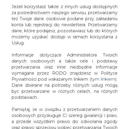
Jeżeli korzystasz także z innych usług dostępnych
za pośrednictwem naszego serwisu, przetwarzamy
też Twoje dane osobowe podane przy zakładaniu
konta lub rejestracji do newslettera. Przetwarzamy
NAJNOWSZE
NAJCIEKAWSZE
WAŻNY TEMAT
dane, które podajesz, pozostawiasz lub do których
możemy uzyskać dostęp w ramach korzystania z
Usług.
Informacje dotyczące Administratora Twoich
danych osobowych a także cele i podstawy
przetwarzania oraz inne niezbędne informacje
wymagane przez RODO znajdziesz w Polityce
Prywatności pod wskazanym linkiem (
tym linkiem
).
Dane zbierane na potrzeby różnych usług mogą
być przetwarzane w różnych celach, na różnych
podstawach.
ORLEN publikuje wyniki za II kwartał
i I półrocze 2026 roku
Pamiętaj, że w związku z przetwarzaniem danych
osobowych przysługuje Ci szereg gwarancji i praw,
a przede wszystkim prawo do odwołania zgody
oraz prawo sprzeciwu wobec przetwarzania Twoich