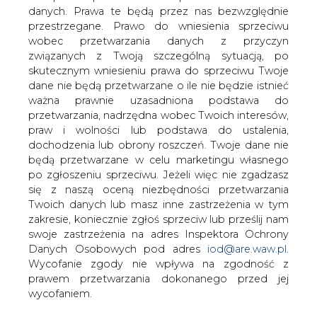
danych. Prawa te będą przez nas bezwzględnie
przestrzegane. Prawo do wniesienia sprzeciwu
wobec przetwarzania danych z przyczyn
związanych z Twoją szczególną sytuacją, po
skutecznym wniesieniu prawa do sprzeciwu Twoje
dane nie będą przetwarzane o ile nie będzie istnieć
ważna prawnie uzasadniona podstawa do
przetwarzania, nadrzędna wobec Twoich interesów,
praw i wolności lub podstawa do ustalenia,
dochodzenia lub obrony roszczeń. Twoje dane nie
2026-08-07 07:00
będą przetwarzane w celu marketingu własnego
Senat nie wyraził zgody na zarządzenie przez
po zgłoszeniu sprzeciwu. Jeżeli więc nie zgadzasz
Prezydenta referendum
się z naszą oceną niezbędności przetwarzania
Twoich danych lub masz inne zastrzeżenia w tym
zakresie, koniecznie zgłoś sprzeciw lub prześlij nam
swoje zastrzeżenia na adres Inspektora Ochrony
Danych Osobowych pod adres
iod@are.waw.pl
.
Wycofanie zgody nie wpływa na zgodność z
prawem przetwarzania dokonanego przed jej
wycofaniem.